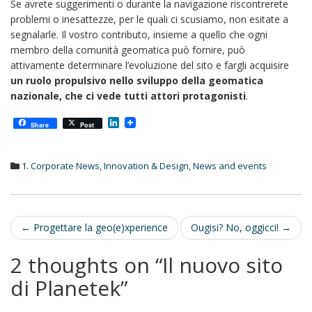
Se avrete suggerimenti o durante la navigazione riscontrerete
problemi o inesattezze, per le quali ci scusiamo, non esitate a
segnalarle. Il vostro contributo, insieme a quello che ogni
membro della comunità geomatica può fornire, può
attivamente determinare l’evoluzione del sito e fargli acquisire
un ruolo propulsivo nello sviluppo della geomatica
nazionale, che ci vede tutti attori protagonisti
.
L
Share
Post
i
n
k
1. Corporate News
,
Innovation & Design
,
News and events
e
d
I
n
Post
←
Progettare la geo(e)xperience
Ougisi? No, oggicci!
→
navigation
2 thoughts on “
Il nuovo sito
di Planetek
”