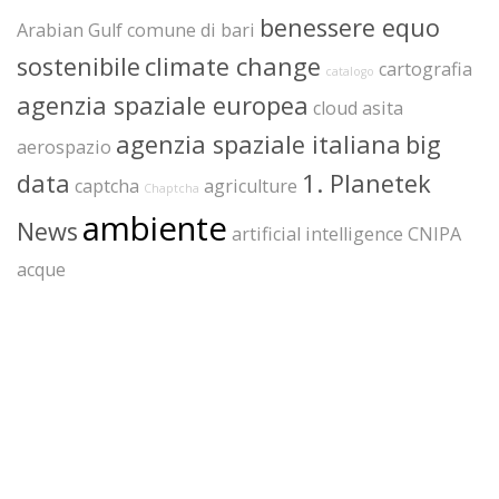
benessere equo
Arabian Gulf
comune di bari
sostenibile
climate change
cartografia
catalogo
agenzia spaziale europea
cloud
asita
agenzia spaziale italiana
big
aerospazio
data
1. Planetek
captcha
agriculture
Chaptcha
ambiente
News
artificial intelligence
CNIPA
acque
www.planetek.it
+