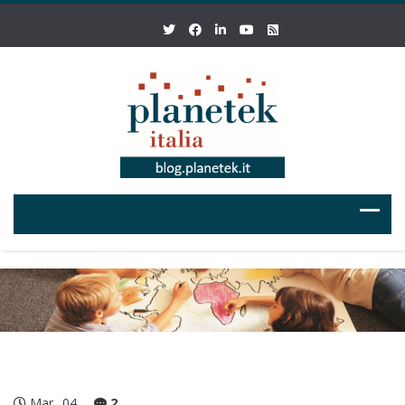
Mar
04
2