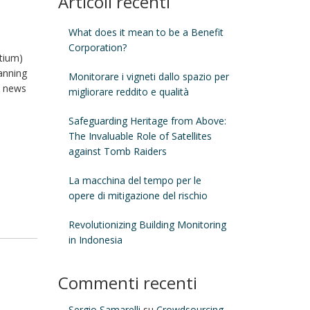
Articoli recenti
What does it mean to be a Benefit
Corporation?
tium)
anning
Monitorare i vigneti dallo spazio per
i news
migliorare reddito e qualità
Safeguarding Heritage from Above:
The Invaluable Role of Satellites
against Tomb Raiders
La macchina del tempo per le
opere di mitigazione del rischio
Revolutionizing Building Monitoring
in Indonesia
Commenti recenti
Sergio Samarelli
su
Crowdsourcing