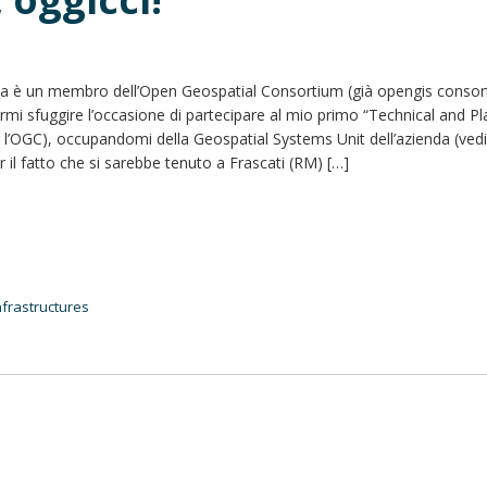
ia è un membro dell’Open Geospatial Consortium (già opengis consor
mi sfuggire l’occasione di partecipare al mio primo “Technical and Pl
 l’OGC), occupandomi della Geospatial Systems Unit dell’azienda (ved
r il fatto che si sarebbe tenuto a Frascati (RM) […]
nfrastructures