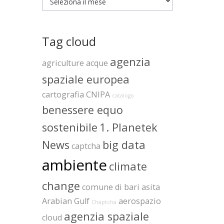
Tag cloud
agenzia
agriculture
acque
spaziale europea
cartografia
CNIPA
catalogo
benessere equo
sostenibile
1. Planetek
News
big data
captcha
ambiente
climate
change
comune di bari
asita
Arabian Gulf
aerospazio
Chaptcha
agenzia spaziale
cloud