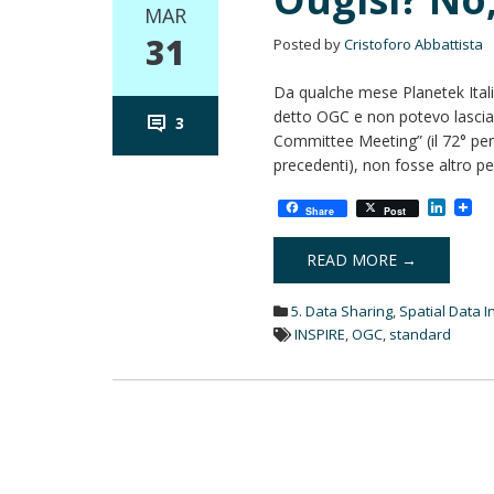
MAR
31
Posted by
Cristoforo Abbattista
Da qualche mese Planetek Ital
detto OGC e non potevo lasciar
3
Committee Meeting” (il 72° per
precedenti), non fosse altro pe
L
Share
Post
i
n
k
READ MORE →
e
d
5. Data Sharing
,
Spatial Data I
I
n
INSPIRE
,
OGC
,
standard