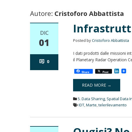
Autore:
Cristoforo Abbattista
Infrastrutt
DIC
01
Posted by
Cristoforo Abbattista
I dati prodotti dalle missioni 
il Planetary Radar Operation C
0
L
Share
Post
i
n
k
READ MORE →
e
d
5. Data Sharing
,
Spatial Data I
I
n
IDT
,
Marte
,
telerilevamento
Ougisi? No,