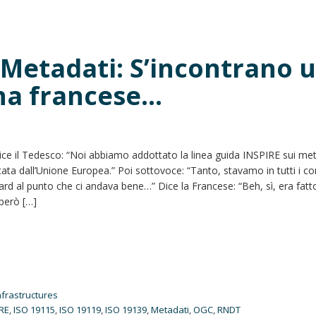
i Metadati: S’incontrano 
na francese…
ice il Tedesco: “Noi abbiamo addottato la linea guida INSPIRE sui me
cata dall’Unione Europea.” Poi sottovoce: “Tanto, stavamo in tutti i co
ard al punto che ci andava bene…” Dice la Francese: “Beh, sì, era fat
però […]
nfrastructures
IRE
,
ISO 19115
,
ISO 19119
,
ISO 19139
,
Metadati
,
OGC
,
RNDT