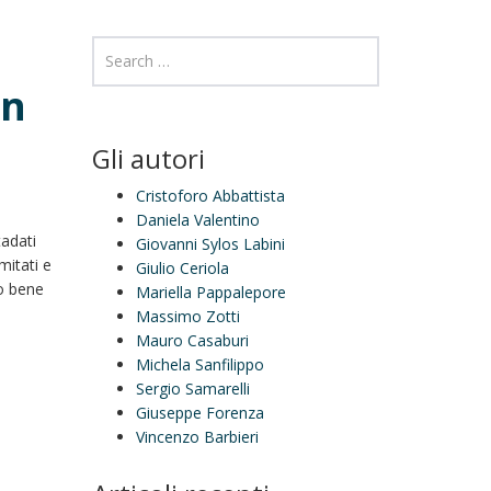
un
Gli autori
Cristoforo Abbattista
Daniela Valentino
tadati
Giovanni Sylos Labini
mitati e
Giulio Ceriola
to bene
Mariella Pappalepore
Massimo Zotti
Mauro Casaburi
Michela Sanfilippo
Sergio Samarelli
Giuseppe Forenza
Vincenzo Barbieri