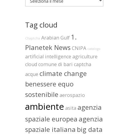
Tag cloud
1.
Arabian Gulf
Chaptcha
Planetek News
CNIPA
catalogo
artificial intelligence
agriculture
cloud
comune di bari
captcha
climate change
acque
benessere equo
sostenibile
aerospazio
ambiente
agenzia
asita
spaziale europea
agenzia
spaziale italiana
big data