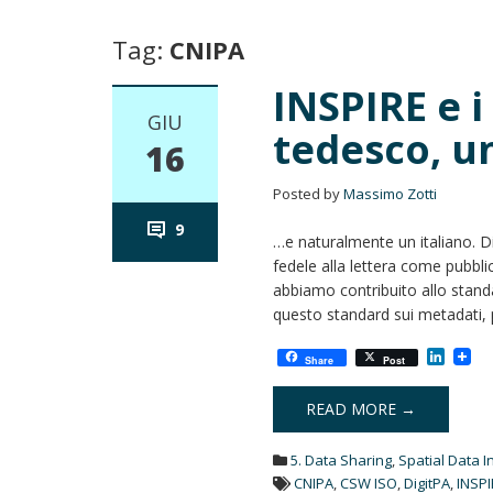
Tag:
CNIPA
INSPIRE e 
GIU
tedesco, u
16
Posted by
Massimo Zotti
9
…e naturalmente un italiano. D
fedele alla lettera come pubbli
abbiamo contribuito allo stand
questo standard sui metadati, 
L
Share
Post
i
n
k
READ MORE →
e
d
5. Data Sharing
,
Spatial Data I
I
n
CNIPA
,
CSW ISO
,
DigitPA
,
INSP