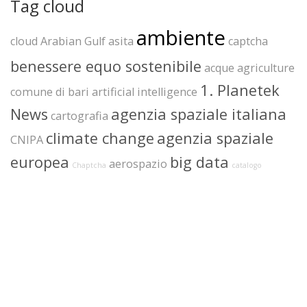
Tag cloud
ambiente
cloud
Arabian Gulf
asita
captcha
benessere equo sostenibile
acque
agriculture
1. Planetek
comune di bari
artificial intelligence
News
agenzia spaziale italiana
cartografia
climate change
agenzia spaziale
CNIPA
europea
big data
aerospazio
Chaptcha
catalogo
www.planetek.it
+