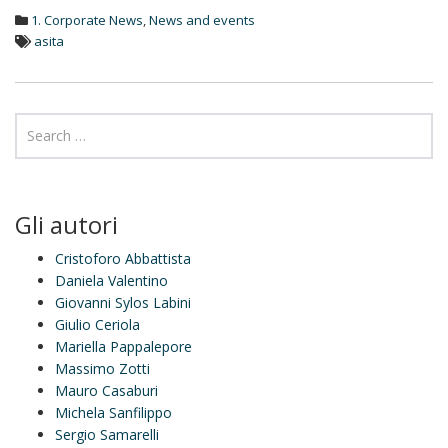
d
1. Corporate News
,
News and events
I
n
asita
Gli autori
Cristoforo Abbattista
Daniela Valentino
Giovanni Sylos Labini
Giulio Ceriola
Mariella Pappalepore
Massimo Zotti
Mauro Casaburi
Michela Sanfilippo
Sergio Samarelli