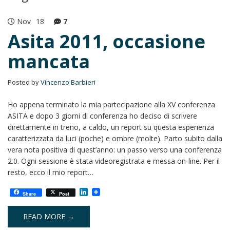
Nov
18
7
Asita 2011, occasione
mancata
Posted by
Vincenzo Barbieri
Ho appena terminato la mia partecipazione alla XV conferenza
ASITA e dopo 3 giorni di conferenza ho deciso di scrivere
direttamente in treno, a caldo, un report su questa esperienza
caratterizzata da luci (poche) e ombre (molte). Parto subito dalla
vera nota positiva di quest’anno: un passo verso una conferenza
2.0. Ogni sessione è stata videoregistrata e messa on-line. Per il
resto, ecco il mio report…
L
Share
Post
i
n
k
READ MORE →
e