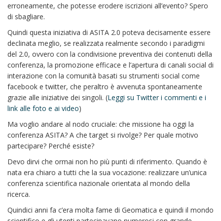
erroneamente, che potesse erodere iscrizioni all’evento? Spero
di sbagliare.
Quindi questa iniziativa di ASITA 2.0 poteva decisamente essere
declinata meglio, se realizzata realmente secondo i paradigmi
del 2.0, ovvero con la condivisione preventiva dei contenuti della
conferenza, la promozione efficace e l’apertura di canali social di
interazione con la comunità basati su strumenti social come
facebook e twitter, che peraltro è avvenuta spontaneamente
grazie alle iniziative dei singoli. (
Leggi su Twitter i commenti e i
link alle foto e ai video
)
Ma voglio andare al nodo cruciale: che missione ha oggi la
conferenza ASITA? A che target si rivolge? Per quale motivo
partecipare? Perché esiste?
Devo dirvi che ormai non ho più punti di riferimento. Quando è
nata era chiaro a tutti che la sua vocazione: realizzare un’unica
conferenza scientifica nazionale orientata al mondo della
ricerca.
Quindici anni fa c’era molta fame di Geomatica e quindi il mondo
scientifico e gli utenti partecipavano numerosi con grande