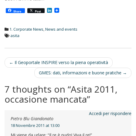
L
Share
Post
i
n
k
1. Corporate News
,
News and events
e
d
asita
I
n
Post
←
Il Geoportale INSPIRE verso la piena operatività
navigation
GMES: dati, informazioni e buone pratiche
→
7 thoughts on “
Asita 2011,
occasione mancata
”
Accedi per rispondere
Pietro Blu Giandonato
18 Novembre 2011 at 13:00
Mi viene da urlare: “Il re è nudo! Viva il re!”.