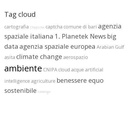
Tag cloud
agenzia
cartografia
captcha
comune di bari
Chaptcha
spaziale italiana
1. Planetek News
big
data
agenzia spaziale europea
Arabian Gulf
climate change
asita
aerospazio
ambiente
CNIPA
cloud
acque
artificial
benessere equo
intelligence
agriculture
sostenibile
catalogo