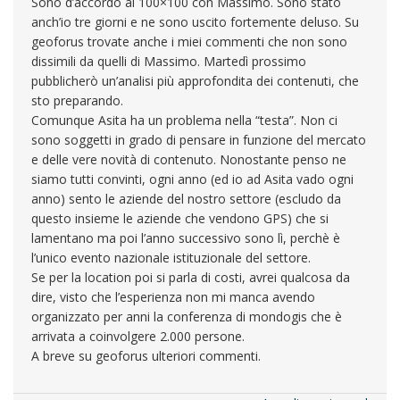
Sono d’accordo al 100×100 con Massimo. Sono stato
anch’io tre giorni e ne sono uscito fortemente deluso. Su
geoforus trovate anche i miei commenti che non sono
dissimili da quelli di Massimo. Martedì prossimo
pubblicherò un’analisi più approfondita dei contenuti, che
sto preparando.
Comunque Asita ha un problema nella “testa”. Non ci
sono soggetti in grado di pensare in funzione del mercato
e delle vere novità di contenuto. Nonostante penso ne
siamo tutti convinti, ogni anno (ed io ad Asita vado ogni
anno) sento le aziende del nostro settore (escludo da
questo insieme le aziende che vendono GPS) che si
lamentano ma poi l’anno successivo sono lì, perchè è
l’unico evento nazionale istituzionale del settore.
Se per la location poi si parla di costi, avrei qualcosa da
dire, visto che l’esperienza non mi manca avendo
organizzato per anni la conferenza di mondogis che è
arrivata a coinvolgere 2.000 persone.
A breve su geoforus ulteriori commenti.