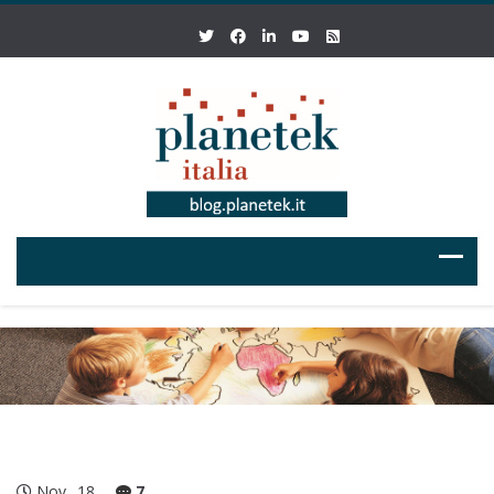
Nov
18
7