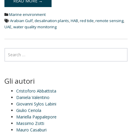
k
READ MORE →
e
d
Marine environment
I
n
Arabian Gulf
,
desalination plants
,
HAB
,
red tide
,
remote sensing
,
UAE
,
water quality monitoring
Gli autori
Cristoforo Abbattista
Daniela Valentino
Giovanni Sylos Labini
Giulio Ceriola
Mariella Pappalepore
Massimo Zotti
Mauro Casaburi