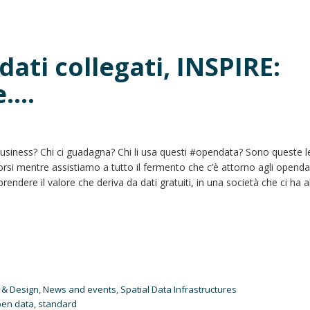
 dati collegati, INSPIRE:
e….
business? Chi ci guadagna? Chi li usa questi #opendata? Sono queste l
si mentre assistiamo a tutto il fermento che c’è attorno agli opendat
prendere il valore che deriva da dati gratuiti, in una società che ci ha 
 & Design
,
News and events
,
Spatial Data Infrastructures
pen data
,
standard