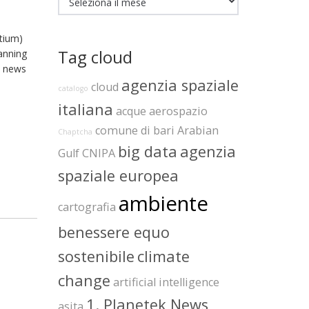
tium)
Tag cloud
anning
i news
agenzia spaziale
cloud
catalogo
italiana
acque
aerospazio
comune di bari
Arabian
Chaptcha
big data
agenzia
Gulf
CNIPA
spaziale europea
ambiente
cartografia
benessere equo
sostenibile
climate
change
artificial intelligence
1. Planetek News
asita