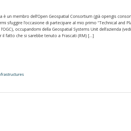
ia è un membro dell’Open Geospatial Consortium (già opengis consor
mi sfuggire l’occasione di partecipare al mio primo “Technical and Pl
 l’OGC), occupandomi della Geospatial Systems Unit dell’azienda (ved
r il fatto che si sarebbe tenuto a Frascati (RM) […]
nfrastructures