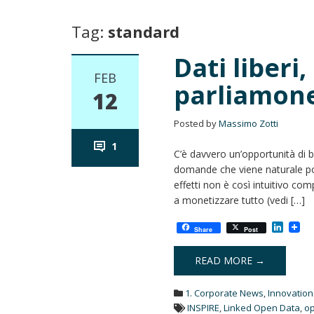
Tag:
standard
Dati liberi,
FEB
parliamon
12
Posted by
Massimo Zotti
1
C’è davvero un’opportunità di 
domande che viene naturale por
effetti non è così intuitivo com
a monetizzare tutto (vedi […]
L
Share
Post
i
n
k
READ MORE →
e
d
1. Corporate News
,
Innovation
I
n
INSPIRE
,
Linked Open Data
,
o