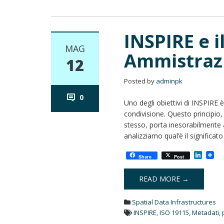
INSPIRE e i
MAG
Ammistraz
12
Posted by
adminpk
0
Uno degli obiettivi di INSPIRE è
condivisione. Questo principio,
stesso, porta inesorabilmente a
analizziamo qual’è il significat
L
Share
Post
i
n
k
READ MORE →
e
d
Spatial Data Infrastructures
I
n
INSPIRE
,
ISO 19115
,
Metadati
,