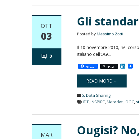
Gli standa
OTT
03
Posted by
Massimo Zotti
Il 10 novembre 2010, nel corso
Italiano dell’OGC.
0
L
Share
Post
i
n
k
READ MORE →
e
d
5. Data Sharing
I
n
IDT
,
INSPIRE
,
Metadati
,
OGC
,
s
Ougisi? No,
MAR