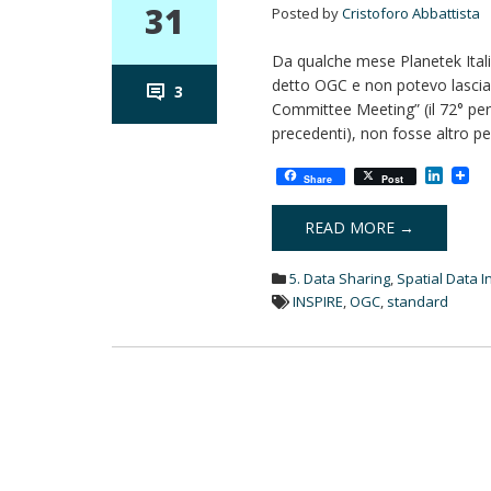
31
Posted by
Cristoforo Abbattista
Da qualche mese Planetek Ital
detto OGC e non potevo lasciar
3
Committee Meeting” (il 72° per
precedenti), non fosse altro pe
L
Share
Post
i
n
k
READ MORE →
e
d
5. Data Sharing
,
Spatial Data I
I
n
INSPIRE
,
OGC
,
standard