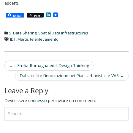
addetti.
L
Share
Post
i
n
k
5. Data Sharing
,
Spatial Data Infrastructures
e
d
IDT
,
Marte
,
telerilevamento
I
n
Post
←
L’Emilia Romagna ed il Design Thinking
navigation
Dal satellite l'innovazione nei Piani Urbanistici e VAS
→
Leave a Reply
Devi essere
connesso
per inviare un commento.