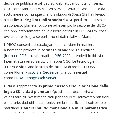
decide se pubblicare tali dati su web, attivando, quindi, servizi
OGC compliant quali WMS, WFS, WCS, WMC e GeoRSS. C’è da
sottolineare comunque che lo sviluppo di SpaceGIS ha rilevato
alcuni
limiti degli attuali standard OGC
per il loro utilizzo in
un contesto planetario, come ad esempio la sezione del BBOX
che obbligatoriamente deve essere definita in EPSG:4326, cosa
ovviamente illogica se parliamo di dati relativi a Marte.
Il PROC consente di catalogare ed archiviare in maniera
automatica prodotti in
formato standard scientifico
(
formato PDS
), trasformarli in
JPEG 2000
e renderli fruibili via
Internet attraverso servizi di mappa OGC. Le tecnologie
utilizzate sfruttano lo stato dell’arte sia di prodotti FOSS
come
Plone
,
PostGIS
e
GeoServer
che commerciali
come
ERDAS Image Web Server
.
Il PROC rappresenta un
primo passo verso la adozione della
logica SDI a dati planetari
. Questo approccio mira a
valorizzare gli investimenti fatti per acquisire, attraverso missioni
planetarie, dati utili a caratterizzare la superficie e il sottosuolo
marziano.
L’analisi multidimensionale e multiparametrica