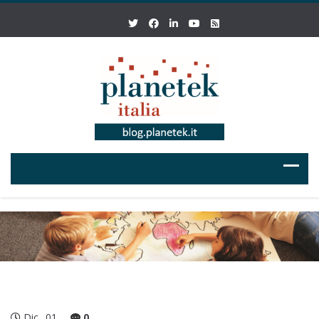
Dic
01
0