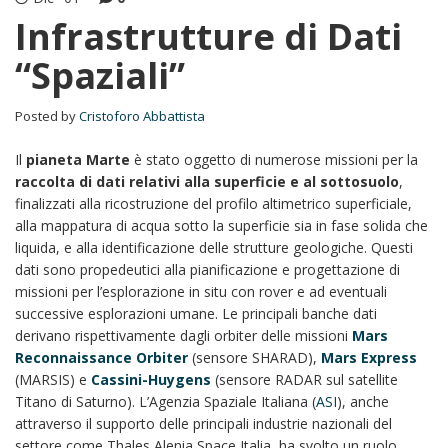
Infrastrutture di Dati
“Spaziali”
Posted by
Cristoforo Abbattista
Il
pianeta Marte
è stato oggetto di numerose missioni per la
raccolta di dati relativi alla superficie e al sottosuolo
,
finalizzati alla ricostruzione del profilo altimetrico superficiale,
alla mappatura di acqua sotto la superficie sia in fase solida che
liquida, e alla identificazione delle strutture geologiche. Questi
dati sono propedeutici alla pianificazione e progettazione di
missioni per l’esplorazione in situ con rover e ad eventuali
successive esplorazioni umane. Le principali banche dati
derivano rispettivamente dagli orbiter delle missioni
Mars
Reconnaissance Orbiter
(sensore SHARAD),
Mars Express
(MARSIS) e
Cassini-Huygens
(sensore RADAR sul satellite
Titano di Saturno). L’Agenzia Spaziale Italiana (
ASI
), anche
attraverso il supporto delle principali industrie nazionali del
settore come Thales Alenia Space Italia, ha svolto un ruolo