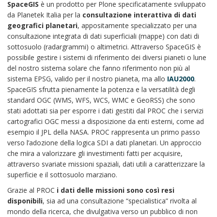
SpaceGIS
è un prodotto per Plone specificatamente sviluppato
da Planetek Italia per la
consultazione interattiva di dati
geografici planetari
, appositamente specializzato per una
consultazione integrata di dati superficiali (mappe) con dati di
sottosuolo (radargrammi) o altimetrici. Attraverso SpaceGIS è
possibile gestire i sistemi di riferimento dei diversi pianeti o lune
del nostro sistema solare che fanno riferimento non più al
sistema EPSG, valido per il nostro pianeta, ma allo
IAU2000
.
SpaceGIS sfrutta pienamente la potenza e la versatilità degli
standard OGC (WMS, WFS, WCS, WMC e GeoRSS) che sono
stati adottati sia per esporre i dati gestiti dal PROC che i servizi
cartografici OGC messi a disposizione da enti esterni, come ad
esempio il JPL della NASA. PROC rappresenta un primo passo
verso l’adozione della logica SDI a dati planetari. Un approccio
che mira a valorizzare gli investimenti fatti per acquisire,
attraverso svariate missioni spaziali, dati utili a caratterizzare la
superficie e il sottosuolo marziano.
Grazie al PROC
i dati delle missioni sono così resi
disponibili
, sia ad una consultazione “specialistica” rivolta al
mondo della ricerca, che divulgativa verso un pubblico di non