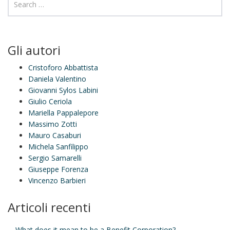
Gli autori
Cristoforo Abbattista
Daniela Valentino
Giovanni Sylos Labini
Giulio Ceriola
Mariella Pappalepore
Massimo Zotti
Mauro Casaburi
Michela Sanfilippo
Sergio Samarelli
Giuseppe Forenza
Vincenzo Barbieri
Articoli recenti
What does it mean to be a Benefit Corporation?