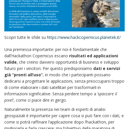
Scopri tutte le sfide su
https://www.hackcopernicus.planetek.it/
Una premessa importante: per noi è fondamentale che
dall’Hackathon Copernicus escano
risultati ed applicazioni
valide
, che creino davvero opportunità di business e sviluppo
futuro per i vincitori. Per questo predisponiamo
dati e servizi
già “pronti all’uso”
, in modo che i partecipanti possano
dedicarsi a progettare le applicazioni, senza preoccuparsi troppo
di come elaborare i dati satellitari per trasformarli in
informazioni significative. Senza perdere tempo a ‘
spaccare il
pixel
‘, come ci piace dire in gergo.
Naturalmente la presenza nei team di esperti di analisi
geospaziali è importante per capire cosa si può fare con i dati, e
come si potrà raffinare l’applicazione dopo l’hackathon, per
migliorarla e farla crescere; ma l’obiettivo della maratona di