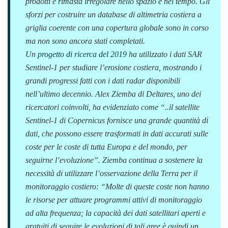
prodotti è rimasta irregolare nello spazio e nel tempo. Gli
sforzi per costruire un database di altimetria costiera a
griglia coerente con una copertura globale sono in corso
ma non sono ancora stati completati.
Un
progetto di ricerca del 2019
ha utilizzato i dati SAR
Sentinel-1 per studiare l’erosione costiera, mostrando i
grandi progressi fatti con i dati radar disponibili
nell’ultimo decennio. Alex Ziemba di Deltares, uno dei
ricercatori coinvolti, ha evidenziato come “
..il satellite
Sentinel-1 di Copernicus fornisce una grande quantità di
dati, che possono essere trasformati in dati accurati sulle
coste per le coste di tutta Europa e del mondo, per
seguirne l’evoluzione
”. Ziemba continua a sostenere la
necessità di utilizzare l’osservazione della Terra per il
monitoraggio costiero: “
Molte di queste coste non hanno
le risorse per attuare programmi attivi di monitoraggio
ad alta frequenza; la capacità dei dati satellitari aperti e
gratuiti di seguire le evoluzioni di tali aree è quindi un