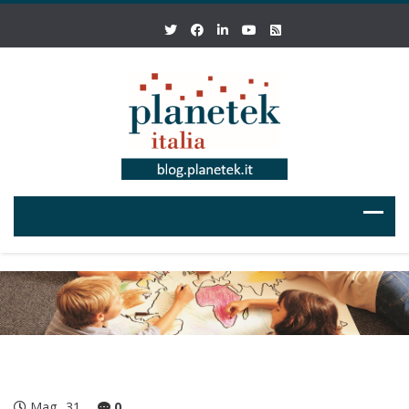
Mag
31
0