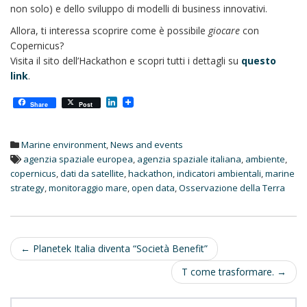
non solo) e dello sviluppo di modelli di business innovativi.
Allora, ti interessa scoprire come è possibile
giocare
con
Copernicus?
Visita il sito dell’Hackathon e scopri tutti i dettagli su
questo
link
.
L
Share
Post
i
n
k
Marine environment
,
News and events
e
d
agenzia spaziale europea
,
agenzia spaziale italiana
,
ambiente
,
I
copernicus
,
dati da satellite
,
hackathon
,
indicatori ambientali
,
marine
n
strategy
,
monitoraggio mare
,
open data
,
Osservazione della Terra
Post
←
Planetek Italia diventa “Società Benefit”
navigation
T come trasformare.
→