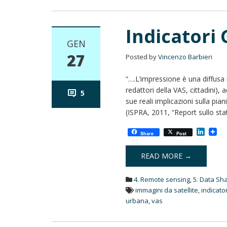
Indicatori 
GEN
27
Posted by
Vincenzo Barbieri
“….L’impressione è una diffusa i
redattori della VAS, cittadini),
5
sue reali implicazioni sulla piani
(ISPRA, 2011, “Report sullo stat
L
Share
Post
i
n
k
READ MORE →
e
d
4. Remote sensing
,
5. Data Sh
I
n
immagini da satellite
,
indicato
urbana
,
vas