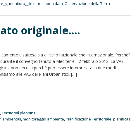
tegy
,
monitoraggio mare
,
open data
,
Osservazione della Terra
cato originale….
camente disattesa sia a livello nazionale che internazionale. Perchè? 
urante il convegno tenuto a Mediterre il 2 febbraio 2012. La VAS –
ica – non decolla perchè può essere interpretata in due modi
siamo alle VAS dei Piani Urbanistici, […]
d
,
Territorial planning
ri ambientali
,
monitoraggio ambiente
,
Pianificazione Territoriale
,
pianifica