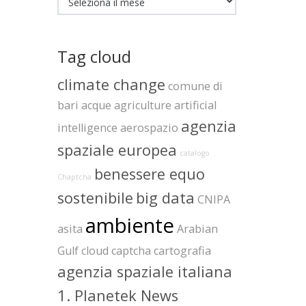
Tag cloud
climate change
comune di
bari
acque
agriculture
artificial
agenzia
intelligence
aerospazio
spaziale europea
catalogo
benessere equo
Chaptcha
sostenibile
big data
CNIPA
ambiente
asita
Arabian
Gulf
cloud
captcha
cartografia
agenzia spaziale italiana
1. Planetek News