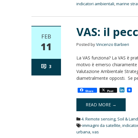
indicatori ambientali
,
marine stra
VAS: il pec
FEB
11
Posted by
Vincenzo Barbieri
La VAS funziona? La VAS è prati
motivo è emerso chiaramente d
3
Valutazione Ambientale Strateg
diametralmente opposti. Se pen
L
Share
Post
i
n
k
READ MORE →
e
d
4. Remote sensing
,
Soil & Lan
I
n
immagini da satellite
,
indicato
urbana
,
vas