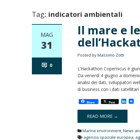
Tag:
indicatori ambientali
Il mare e l
MAG
dell’Hacka
31
Posted by
Massimo Zotti
0
L’Hackathon Copernicus è giunt
Da venerdì 4 giugno a domenica
analisi dei dati, sviluppatori 
di business con i dati satellit
L
Share
Post
i
n
k
READ MORE →
e
d
Marine environment
,
News an
I
n
agenzia spaziale europea
,
ag