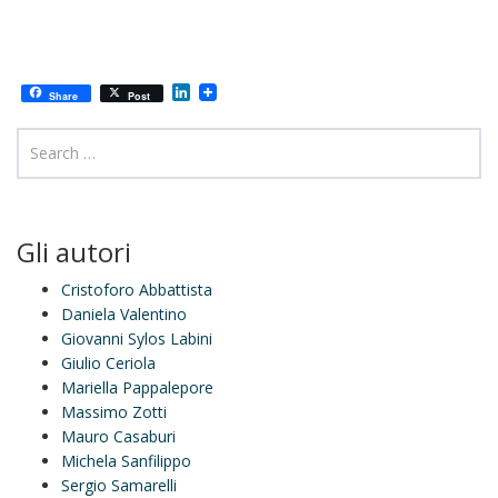
L
Share
Post
i
n
k
e
d
I
n
Gli autori
Cristoforo Abbattista
Daniela Valentino
Giovanni Sylos Labini
Giulio Ceriola
Mariella Pappalepore
Massimo Zotti
Mauro Casaburi
Michela Sanfilippo
Sergio Samarelli