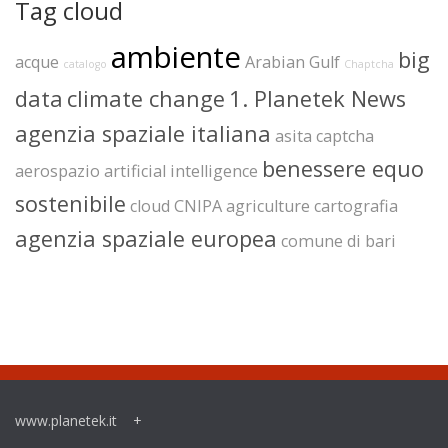
Tag cloud
ambiente
big
acque
Arabian Gulf
catalogo
Chaptcha
data
climate change
1. Planetek News
agenzia spaziale italiana
asita
captcha
benessere equo
aerospazio
artificial intelligence
sostenibile
cloud
CNIPA
agriculture
cartografia
agenzia spaziale europea
comune di bari
www.planetek.it
+