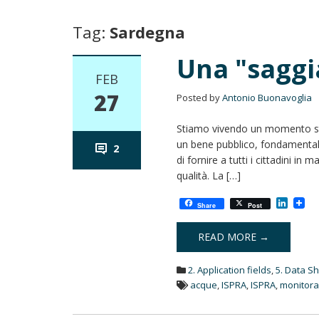
Tag:
Sardegna
Una "saggi
FEB
27
Posted by
Antonio Buonavoglia
Stiamo vivendo un momento stor
un bene pubblico, fondamentale,
2
di fornire a tutti i cittadini in
qualità. La […]
L
Share
Post
i
n
k
READ MORE →
e
d
2. Application fields
,
5. Data S
I
n
acque
,
ISPRA
,
ISPRA
,
monitora