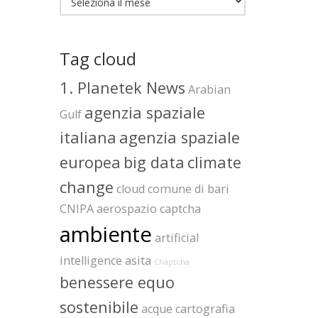
Tag cloud
1. Planetek News
Arabian
agenzia spaziale
Gulf
italiana
agenzia spaziale
europea
big data
climate
change
cloud
comune di bari
CNIPA
aerospazio
captcha
ambiente
artificial
intelligence
asita
Chaptcha
benessere equo
sostenibile
acque
cartografia