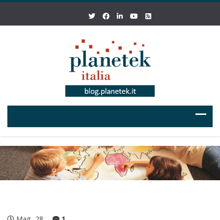
Mag
28
1