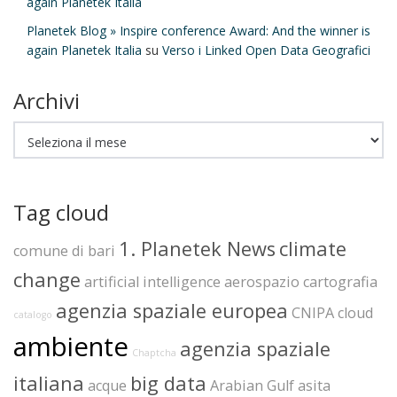
again Planetek Italia
Planetek Blog » Inspire conference Award: And the winner is
again Planetek Italia
su
Verso i Linked Open Data Geografici
Archivi
Archivi
Tag cloud
1. Planetek News
climate
comune di bari
change
artificial intelligence
aerospazio
cartografia
agenzia spaziale europea
CNIPA
cloud
catalogo
ambiente
agenzia spaziale
Chaptcha
italiana
big data
acque
Arabian Gulf
asita