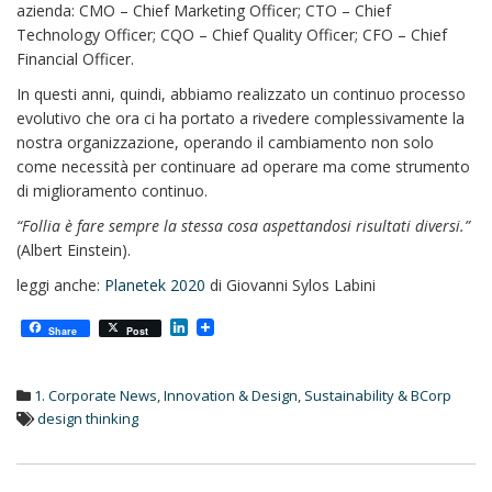
azienda: CMO – Chief Marketing Officer; CTO – Chief
Technology Officer; CQO – Chief Quality Officer; CFO – Chief
Financial Officer.
In questi anni, quindi, abbiamo realizzato un continuo processo
evolutivo che ora ci ha portato a rivedere complessivamente la
nostra organizzazione, operando il cambiamento non solo
come necessità per continuare ad operare ma come strumento
di miglioramento continuo.
“Follia è fare sempre la stessa cosa aspettandosi risultati diversi.”
(Albert Einstein).
leggi anche:
Planetek 2020
di Giovanni Sylos Labini
L
Share
Post
i
n
k
1. Corporate News
,
Innovation & Design
,
Sustainability & BCorp
e
d
design thinking
I
n