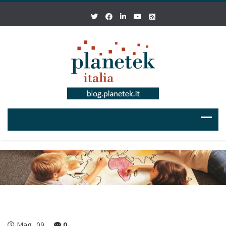
Mag
09
0