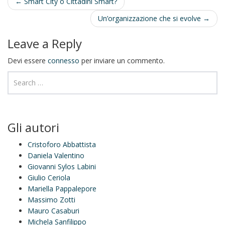
Post
←
Smart City o Cittadini Smart?
navigation
Un’organizzazione che si evolve
→
Leave a Reply
Devi essere
connesso
per inviare un commento.
Gli autori
Cristoforo Abbattista
Daniela Valentino
Giovanni Sylos Labini
Giulio Ceriola
Mariella Pappalepore
Massimo Zotti
Mauro Casaburi
Michela Sanfilippo