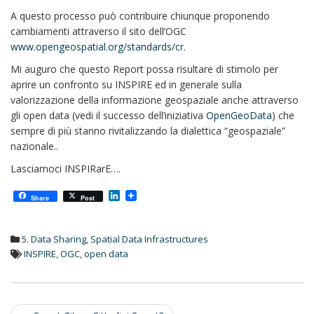
A questo processo può contribuire chiunque proponendo
cambiamenti attraverso il sito dell’OGC
www.opengeospatial.org/standards/cr
.
Mi auguro che questo Report possa risultare di stimolo per
aprire un confronto su INSPIRE ed in generale sulla
valorizzazione della informazione geospaziale anche attraverso
gli open data (vedi il successo dell’iniziativa
OpenGeoData
) che
sempre di più stanno rivitalizzando la dialettica “geospaziale”
nazionale..
Lasciamoci INSPIRarE….
L
Share
Post
i
n
k
5. Data Sharing
,
Spatial Data Infrastructures
e
d
INSPIRE
,
OGC
,
open data
I
n