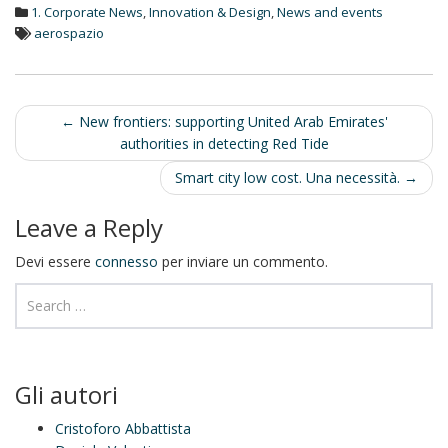
1. Corporate News
,
Innovation & Design
,
News and events
e
d
aerospazio
I
n
Post
←
New frontiers: supporting United Arab Emirates'
authorities in detecting Red Tide
navigation
Smart city low cost. Una necessità.
→
Leave a Reply
Devi essere
connesso
per inviare un commento.
Gli autori
Cristoforo Abbattista