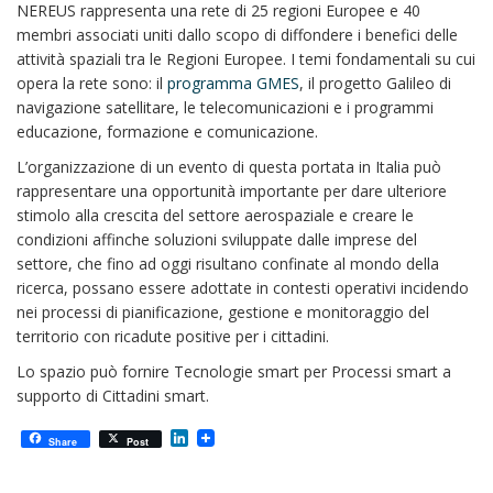
NEREUS rappresenta una rete di 25 regioni Europee e 40
membri associati uniti dallo scopo di diffondere i benefici delle
attività spaziali tra le Regioni Europee. I temi fondamentali su cui
opera la rete sono: il
programma GMES
, il progetto Galileo di
navigazione satellitare, le telecomunicazioni e i programmi
educazione, formazione e comunicazione.
L’organizzazione di un evento di questa portata in Italia può
rappresentare una opportunità importante per dare ulteriore
stimolo alla crescita del settore aerospaziale e creare le
condizioni affinche soluzioni sviluppate dalle imprese del
settore, che fino ad oggi risultano confinate al mondo della
ricerca, possano essere adottate in contesti operativi incidendo
nei processi di pianificazione, gestione e monitoraggio del
territorio con ricadute positive per i cittadini.
Lo spazio può fornire Tecnologie smart per Processi smart a
supporto di Cittadini smart.
L
Share
Post
i
n
k