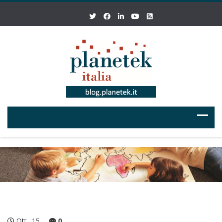
Ott
15
0