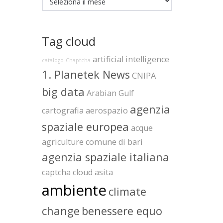
Tag cloud
artificial intelligence
catalogo
Chaptcha
1. Planetek News
CNIPA
big data
Arabian Gulf
agenzia
cartografia
aerospazio
spaziale europea
acque
agriculture
comune di bari
agenzia spaziale italiana
captcha
cloud
asita
ambiente
climate
change
benessere equo