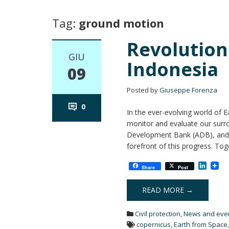
Tag:
ground motion
Revolution
GIU
Indonesia
09
Posted by
Giuseppe Forenza
0
In the ever-evolving world of
monitor and evaluate our surro
Development Bank (ADB), and t
forefront of this progress. To
L
Share
Post
i
n
k
READ MORE →
e
d
Civil protection
,
News and eve
I
n
copernicus
,
Earth from Space