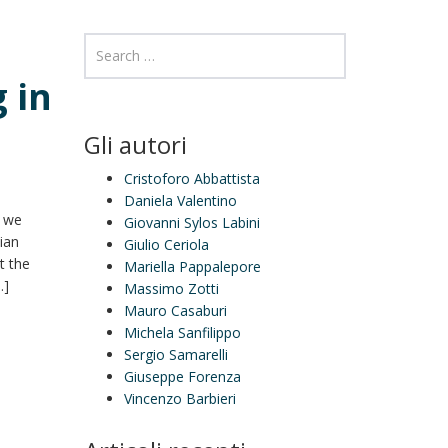
 in
Gli autori
Cristoforo Abbattista
Daniela Valentino
w we
Giovanni Sylos Labini
ian
Giulio Ceriola
t the
Mariella Pappalepore
…]
Massimo Zotti
Mauro Casaburi
Michela Sanfilippo
Sergio Samarelli
Giuseppe Forenza
Vincenzo Barbieri