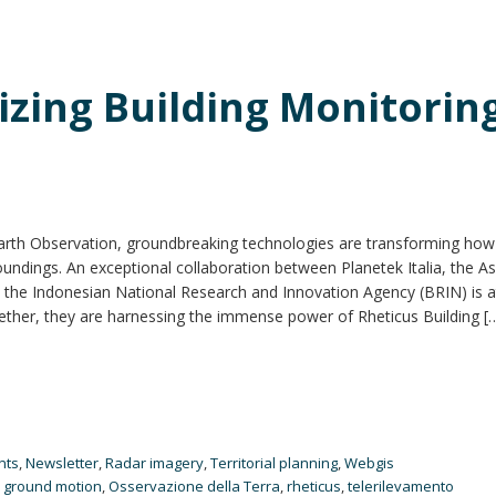
izing Building Monitoring
 Earth Observation, groundbreaking technologies are transforming ho
undings. An exceptional collaboration between Planetek Italia, the As
he Indonesian National Research and Innovation Agency (BRIN) is a
gether, they are harnessing the immense power of Rheticus Building [
nts
,
Newsletter
,
Radar imagery
,
Territorial planning
,
Webgis
,
ground motion
,
Osservazione della Terra
,
rheticus
,
telerilevamento