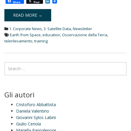
L
Share
Post
i
n
k
READ MORE →
e
d
1. Corporate News
,
3. Satellite Data
,
Newsletter
I
n
Earth from Space
,
education
,
Osservazione della Terra
,
telerilevamento
,
training
Gli autori
Cristoforo Abbattista
Daniela Valentino
Giovanni Sylos Labini
Giulio Ceriola
Mariella Pappalepore