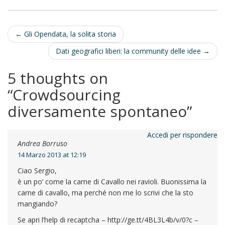
n
Post
←
Gli Opendata, la solita storia
navigation
Dati geografici liberi: la community delle idee
→
5 thoughts on
“
Crowdsourcing
diversamente spontaneo
”
Accedi per rispondere
Andrea Borruso
14 Marzo 2013 at 12:19
Ciao Sergio,
è un po’ come la carne di Cavallo nei ravioli. Buonissima la
carne di cavallo, ma perché non me lo scrivi che la sto
mangiando?
Se apri l’help di recaptcha – http://ge.tt/4BL3L4b/v/0?c –