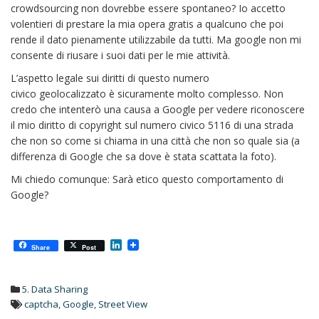
crowdsourcing non dovrebbe essere spontaneo? Io accetto
volentieri di prestare la mia opera gratis a qualcuno che poi
rende il dato pienamente utilizzabile da tutti. Ma google non mi
consente di riusare i suoi dati per le mie attività.
L’aspetto legale sui diritti di questo numero
civico geolocalizzato è sicuramente molto complesso. Non
credo che intenterò una causa a Google per vedere riconoscere
il mio diritto di copyright sul numero civico 5116 di una strada
che non so come si chiama in una città che non so quale sia (a
differenza di Google che sa dove è stata scattata la foto).
Mi chiedo comunque: Sarà etico questo comportamento di
Google?
L
Share
Post
i
n
k
5. Data Sharing
e
d
captcha
,
Google
,
Street View
I