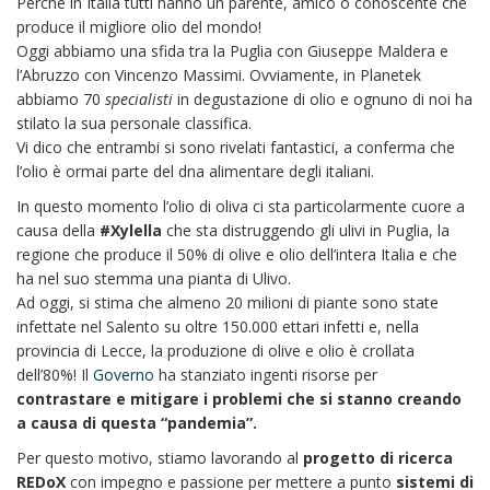
Perchè in Italia tutti hanno un parente, amico o conoscente che
produce il migliore olio del mondo!
Oggi abbiamo una sfida tra la Puglia con Giuseppe Maldera e
l’Abruzzo con Vincenzo Massimi. Ovviamente, in Planetek
abbiamo 70
specialisti
in degustazione di olio e ognuno di noi ha
stilato la sua personale classifica.
Vi dico che entrambi si sono rivelati fantastici, a conferma che
l’olio è ormai parte del dna alimentare degli italiani.
In questo momento l’olio di oliva ci sta particolarmente cuore a
causa della
#Xylella
che sta distruggendo gli ulivi in Puglia, la
regione che produce il 50% di olive e olio dell’intera Italia e che
ha nel suo stemma una pianta di Ulivo.
Ad oggi, si stima che almeno 20 milioni di piante sono state
infettate nel Salento su oltre 150.000 ettari infetti e, nella
provincia di Lecce, la produzione di olive e olio è crollata
dell’80%! Il
Governo
ha stanziato ingenti risorse per
contrastare e mitigare i problemi che si stanno creando
a causa di questa “pandemia”.
Per questo motivo, stiamo lavorando al
progetto di ricerca
REDoX
con impegno e passione per mettere a punto
sistemi di