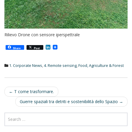
Rilievo Drone con sensore iperspettrale
L
Share
Post
i
n
k
1. Corporate News
,
4. Remote sensing
,
Food, Agriculture & Forest
e
d
I
n
Post
←
T come trasformare.
navigation
Guerre spaziali tra detriti e sostenibilità dello Spazio
→